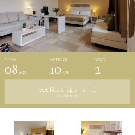
08
10
2
Ago
Ago
Verifica disponibilità
Migliore tariffa