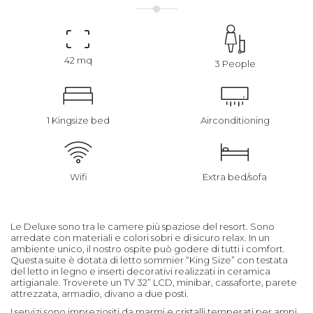
42 mq
3 People
1 Kingsize bed
Airconditioning
Wifi
Extra bed/sofa
Le Deluxe sono tra le camere più spaziose del resort. Sono
arredate con materiali e colori sobri e di sicuro relax. In un
ambiente unico, il nostro ospite può godere di tutti i comfort.
Questa suite è dotata di letto sommier “King Size” con testata
del letto in legno e inserti decorativi realizzati in ceramica
artigianale. Troverete un TV 32” LCD, minibar, cassaforte, parete
attrezzata, armadio, divano a due posti.
I servizi sono impreziositi da marmi e cristalli temperati per ampi