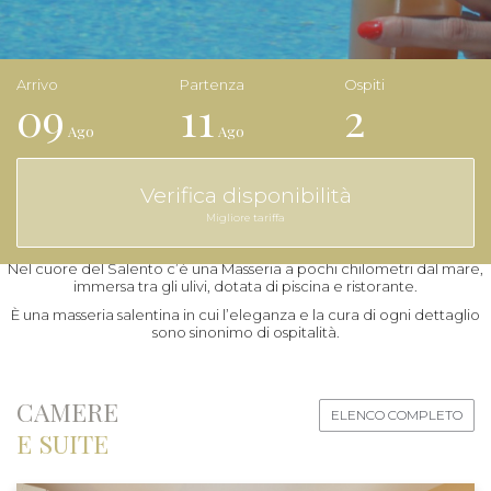
09
11
2
Ago
Ago
Verifica disponibilità
Benvenuti in Masseria
Migliore tariffa
Nel cuore del Salento c’è una Masseria a pochi chilometri dal mare,
immersa tra gli ulivi, dotata di piscina e ristorante.
È una masseria salentina in cui l’eleganza e la cura di ogni dettaglio
sono sinonimo di ospitalità.
CAMERE
ELENCO COMPLETO
E SUITE